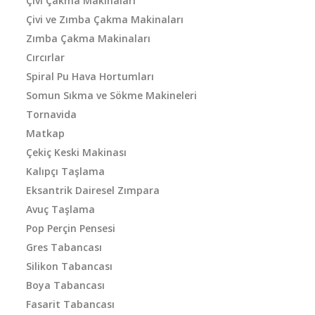
Çivi Çakma Makinaları
Çivi ve Zımba Çakma Makinaları
Zımba Çakma Makinaları
Cırcırlar
Spiral Pu Hava Hortumları
Somun Sıkma ve Sökme Makineleri
Tornavida
Matkap
Çekiç Keski Makinası
Kalıpçı Taşlama
Eksantrik Dairesel Zımpara
Avuç Taşlama
Pop Perçin Pensesi
Gres Tabancası
Silikon Tabancası
Boya Tabancası
Fasarit Tabancası