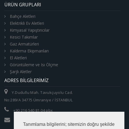
ÜRÜN GRUPLARI
Bahçe Aletleri
Elektrikli Ev Aletleri
Kimyasal Yapıştırıcılar
Kesici Takımlar
Gaz Armatürleri
Kaldırma Ekipmanları
El Aletleri
Görüntüleme ve Isı Ölçme
Şarjlı Aletler
ADRES BILGILERIMIZ
Y.Dudullu Mah. Tavukçuyolu Cad.
No:289/A 34775 Ümraniye / İSTANBUL
+90 216 540 81 04 pbx
info@zumrutltd.com
Tanımlama bilgilerini; sitemizin doğru şekilde