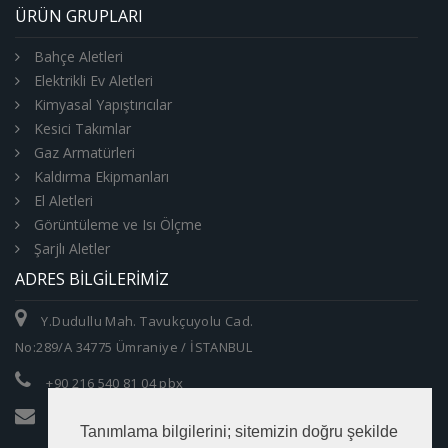
ÜRÜN GRUPLARI
Bahçe Aletleri
Elektrikli Ev Aletleri
Kimyasal Yapıştırıcılar
Kesici Takımlar
Gaz Armatürleri
Kaldırma Ekipmanları
El Aletleri
Görüntüleme ve Isı Ölçme
Şarjlı Aletler
ADRES BILGILERIMIZ
Y.Dudullu Mah. Tavukçuyolu Cad.
No:289/A 34775 Ümraniye / İSTANBUL
+90 216 540 81 04 pbx
info@zumrutltd.com
Tanımlama bilgilerini; sitemizin doğru şekilde