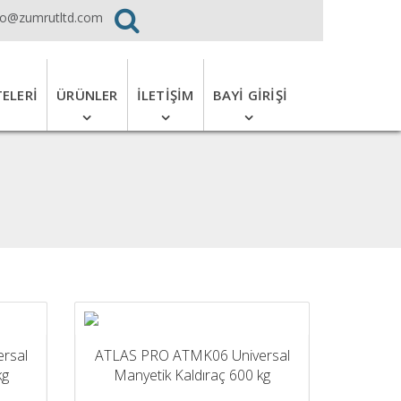
fo@zumrutltd.com
TELERI
ÜRÜNLER
İLETIŞIM
BAYI GIRIŞI
rsal
ATLAS PRO ATMK06 Universal
kg
Manyetik Kaldıraç 600 kg