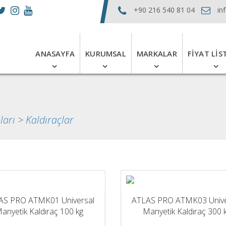
+90 216 540 81 04
in
ANASAYFA
KURUMSAL
MARKALAR
FIYAT LIS
ları
>
Kaldıraçlar
AS PRO ATMK01 Universal
ATLAS PRO ATMK03 Unive
anyetik Kaldıraç 100 kg
Manyetik Kaldıraç 300 