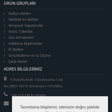
ÜRÜN GRUPLARI
Bahçe Aletleri
Elektrikli Ev Aletleri
Kimyasal Yapıştırıcılar
Kesici Takımlar
Gaz Armatürleri
Kaldırma Ekipmanları
El Aletleri
Görüntüleme ve Isı Ölçme
Şarjlı Aletler
ADRES BILGILERIMIZ
Y.Dudullu Mah. Tavukçuyolu Cad.
No:289/A 34775 Ümraniye / İSTANBUL
+90 216 540 81 04 pbx
info@zumrutltd.com
Tanımlama bilgilerini; sitemizin doğru şekilde