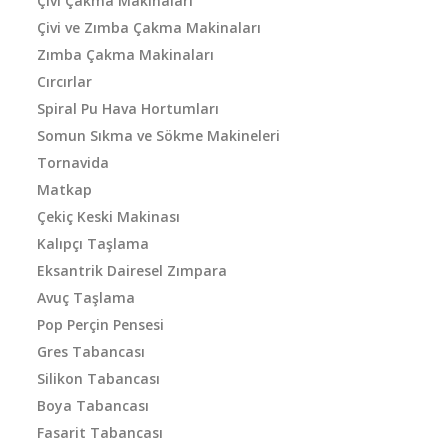
Çivi Çakma Makinaları
Çivi ve Zımba Çakma Makinaları
Zımba Çakma Makinaları
Cırcırlar
Spiral Pu Hava Hortumları
Somun Sıkma ve Sökme Makineleri
Tornavida
Matkap
Çekiç Keski Makinası
Kalıpçı Taşlama
Eksantrik Dairesel Zımpara
Avuç Taşlama
Pop Perçin Pensesi
Gres Tabancası
Silikon Tabancası
Boya Tabancası
Fasarit Tabancası