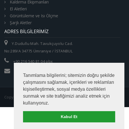
Kaldırma Ekipmanları
El Aletleri
Görüntüleme ve Isı Ölçme
Şarjlı Aletler
ADRES BILGILERIMIZ
Y.Dudullu Mah. Tavukçuyolu Cad.
No:289/A 34775 Ümraniye / İSTANBUL
+90 216 540 81 04 pbx
info@zumrutltd.com
Tanımlama bilgilerini; sitemizin doğru şekilde
çalışmasını sağlamak, içerikleri ve reklamları
kişiselleştirmek, sosyal medya özellikleri
sunmak ve site trafiğimizi analiz etmek için
Copyright © 2016 Zümrüt Makina Ticaret Ltd. Şti.
kullanıyoruz.
Kabul Et