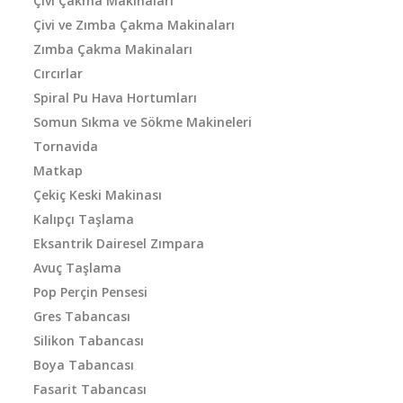
Çivi Çakma Makinaları
Çivi ve Zımba Çakma Makinaları
Zımba Çakma Makinaları
Cırcırlar
Spiral Pu Hava Hortumları
Somun Sıkma ve Sökme Makineleri
Tornavida
Matkap
Çekiç Keski Makinası
Kalıpçı Taşlama
Eksantrik Dairesel Zımpara
Avuç Taşlama
Pop Perçin Pensesi
Gres Tabancası
Silikon Tabancası
Boya Tabancası
Fasarit Tabancası