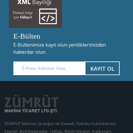
E-Bülten
E-Bültenimize kayıt olun yeniliklerimizden
haberdar olun.
KAYIT OL
ZÜMRÜT Makina; Grangos ve Dewalt, Stanley markalarının
lisanslı distribütörüdür. İzeltaş, Black+Decker, Karbosan,