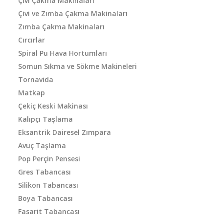
Çivi Çakma Makinaları
Çivi ve Zımba Çakma Makinaları
Zımba Çakma Makinaları
Cırcırlar
Spiral Pu Hava Hortumları
Somun Sıkma ve Sökme Makineleri
Tornavida
Matkap
Çekiç Keski Makinası
Kalıpçı Taşlama
Eksantrik Dairesel Zımpara
Avuç Taşlama
Pop Perçin Pensesi
Gres Tabancası
Silikon Tabancası
Boya Tabancası
Fasarit Tabancası