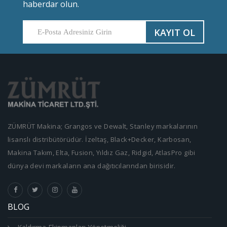
haberdar olun.
KAYIT OL
ZÜMRÜT Makina; Grangos ve Dewalt, Stanley markalarının
lisanslı distribütörüdür. İzeltaş, Black+Decker, Karbosan,
Makina Takım, Elta, Fusion, Yıldız Gaz, Ridgid, AtlasPro gibi
dünya devi markaların ana dağıtıcılarından birisidir.
BLOG