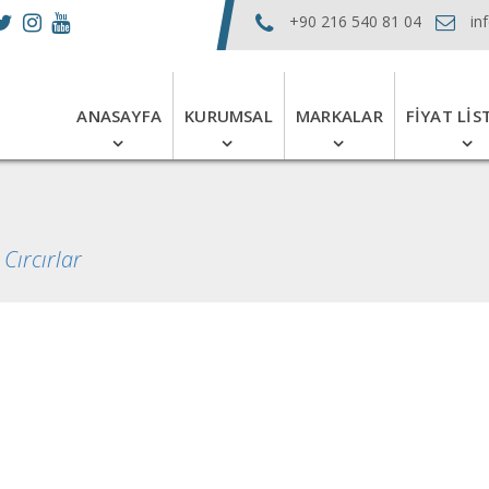
+90 216 540 81 04
in
ANASAYFA
KURUMSAL
MARKALAR
FIYAT LIS
>
Cırcırlar