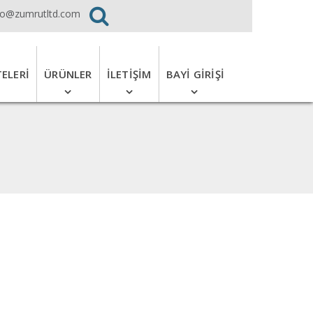
fo@zumrutltd.com
TELERI
ÜRÜNLER
İLETIŞIM
BAYI GIRIŞI