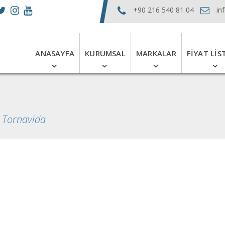
+90 216 540 81 04
in
ANASAYFA
KURUMSAL
MARKALAR
FIYAT LIS
>
Tornavida