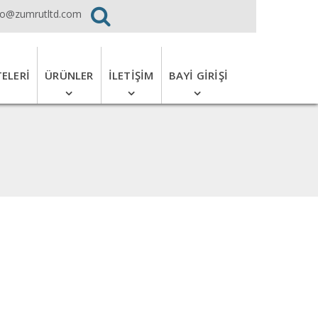
fo@zumrutltd.com
TELERI
ÜRÜNLER
İLETIŞIM
BAYI GIRIŞI