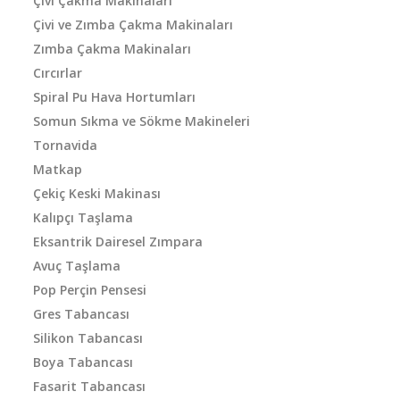
Çivi Çakma Makinaları
Çivi ve Zımba Çakma Makinaları
Zımba Çakma Makinaları
Cırcırlar
Spiral Pu Hava Hortumları
Somun Sıkma ve Sökme Makineleri
Tornavida
Matkap
Çekiç Keski Makinası
Kalıpçı Taşlama
Eksantrik Dairesel Zımpara
Avuç Taşlama
Pop Perçin Pensesi
Gres Tabancası
Silikon Tabancası
Boya Tabancası
Fasarit Tabancası