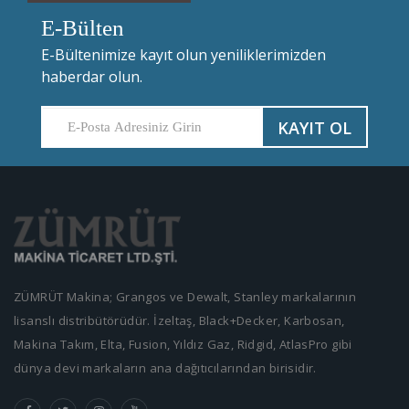
E-Bülten
E-Bültenimize kayıt olun yeniliklerimizden
haberdar olun.
KAYIT OL
ZÜMRÜT Makina; Grangos ve Dewalt, Stanley markalarının
lisanslı distribütörüdür. İzeltaş, Black+Decker, Karbosan,
Makina Takım, Elta, Fusion, Yıldız Gaz, Ridgid, AtlasPro gibi
dünya devi markaların ana dağıtıcılarından birisidir.